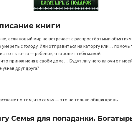
описание книги
ке, если новый мир не встречает с распростёртыми объятиям
 умереть с голоду. Или отправиться на каторгу или… помочь 
ли этот кто-то — ребёнок, что зовёт тебя мамой.
, что принял меня в своём доме… Будут ли у него ключи от мое
е узнав друг друга?
асскажет о том, что семья — это не только общая кровь.
гу Семья для попаданки. Богатырь