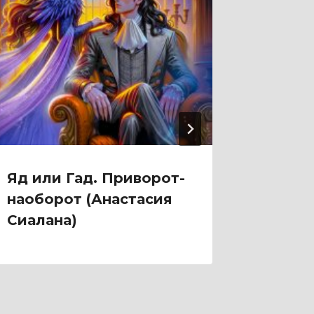
Яд или Гад. Приворот-
Яд или
наоборот (Анастасия
(Анаст
Сиалана)