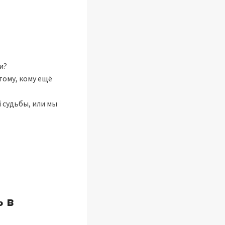
и?
тому, кому ещё
й судьбы, или мы
 в