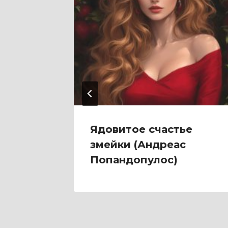
 (Этта
Ядовитое счастье
змейки (Андреас
Попандопулос)