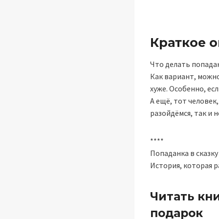
Краткое 
Что делать попадан
Как вариант, можно
хуже. Особенно, ес
А ещё, тот человек
разойдёмся, так и н
****
Попаданка в сказку
История, которая р
Читать кни
подарок