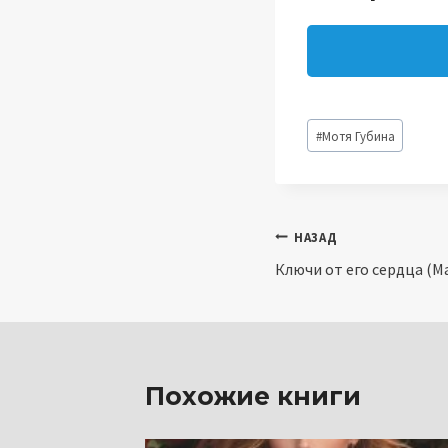
Метки
#
Мотя Губина
записи:
Навигация
НАЗАД
Ключи от его сердца (М
по
записям
Похожие книги