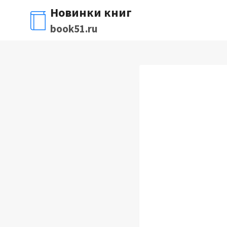
Перейти
Новинки книг
к
book51.ru
содержимому