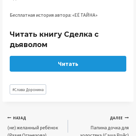
Бесплатная история автора: «ЕЁ ТАЙНА»‎
Читать книгу Сделка с
дьяволом
Читать
Метки
#
Слава Доронина
записи:
Навигация
НАЗАД
ДАЛЕЕ
(не) желанный ребёнок
Папина дочка для
по
(Разия Оганезова)
холостяка (Саша Ройс)