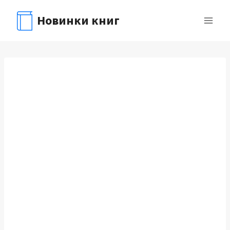
Перейти
Новинки книг
к
содержимому