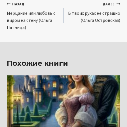
Навигация
НАЗАД
ДАЛЕЕ
Мерцание или любовь с
В твоих руках не страшно
по
видом на стену (Ольга
(Ольга Островская)
записям
Пятница)
Похожие книги