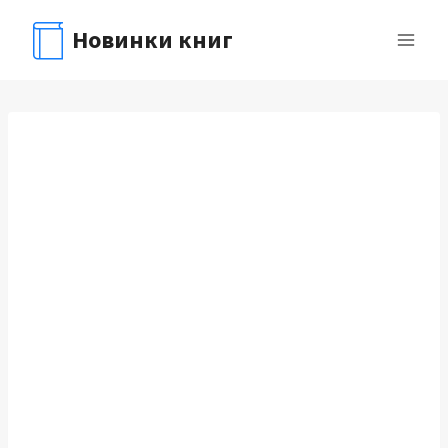
Перейти
Новинки книг
к
содержимому