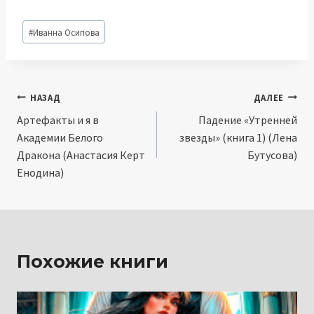
Метки
#
Иванна Осипова
записи:
Навигация
НАЗАД
ДАЛЕЕ
Артефакты и я в
Падение «Утренней
по
Академии Белого
звезды» (книга 1) (Лена
записям
Дракона (Анастасия Керт
Бутусова)
Енодина)
Похожие книги