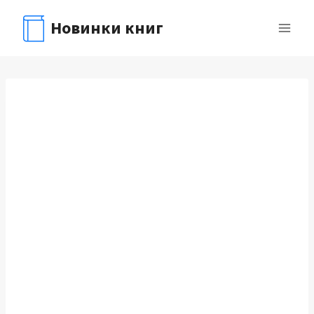
Перейти
Новинки книг
к
содержимому