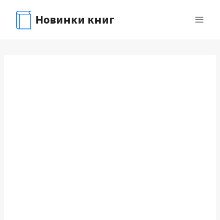
Перейти
Новинки книг
к
содержимому