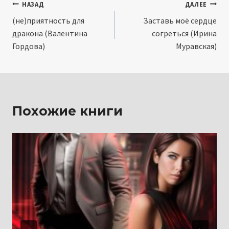
Навигация
НАЗАД
ДАЛЕЕ
(не)приятность для
Заставь моё сердце
по
дракона (Валентина
согреться (Ирина
записям
Гордова)
Муравская)
Похожие книги