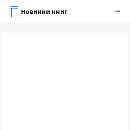
Перейти
Новинки книг
к
содержимому