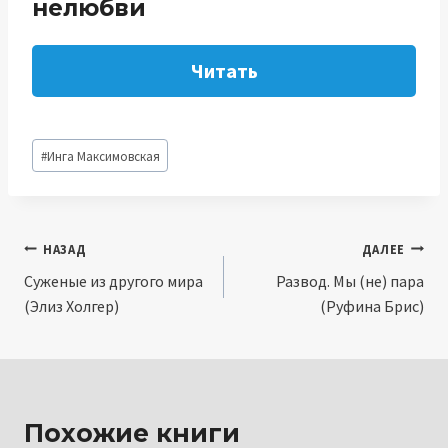
нелюбви
Читать
Метки
#
Инга Максимовская
записи:
Навигация
НАЗАД
ДАЛЕЕ
Суженые из другого мира
Развод. Мы (не) пара
по
(Элиз Холгер)
(Руфина Брис)
записям
Похожие книги