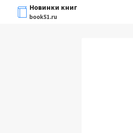
Перейти
Новинки книг
к
book51.ru
содержимому