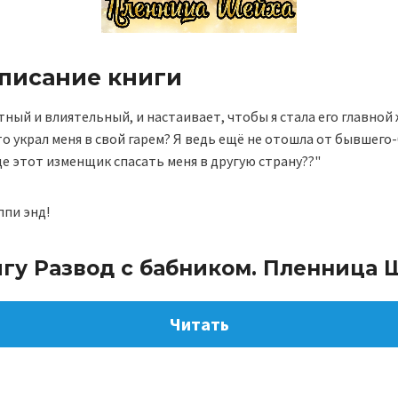
описание книги
тный и влиятельный, и настаивает, чтобы я стала его главной 
то украл меня в свой гарем? Я ведь ещё не отошла от бывшег
е этот изменщик спасать меня в другую страну??"
ппи энд!
игу Развод с бабником. Пленница 
Читать