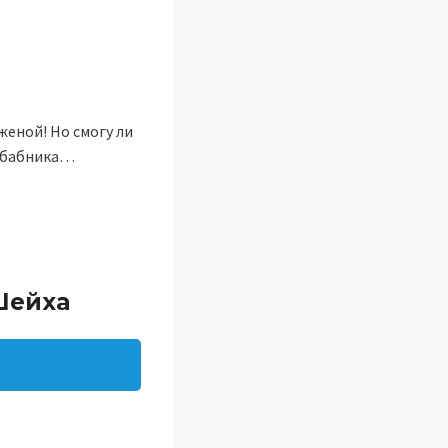
женой! Но смогу ли
о-бабника…
Шейха