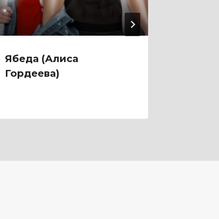
Ябеда (Алиса
Я. Мо
Гордеева)
парень
Новик