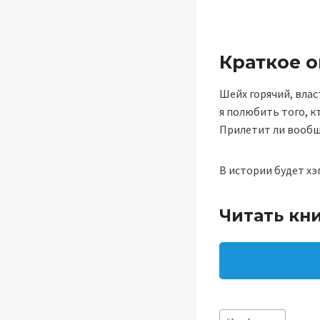
Краткое 
Шейх горячий, влас
я полюбить того, к
Прилетит ли вообщ
В истории будет хэ
Читать кн
Метки