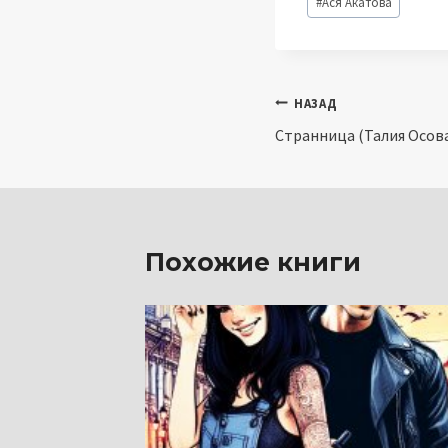
#
Ася Акатова
записи:
Навигация
НАЗАД
Странница (Талия Осов
по
записям
Похожие книги