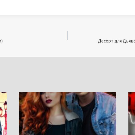
а)
Десерт для Дьяв