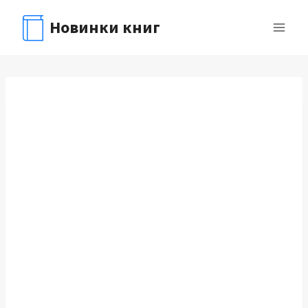
Перейти
Новинки книг
к
содержимому