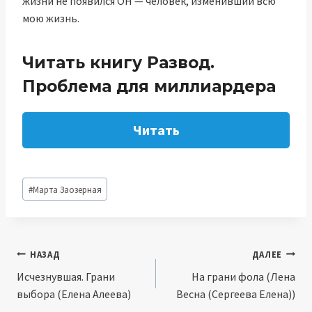
жизни не появился ОН — человек, изменивший всю
мою жизнь.
Читать книгу Развод.
Проблема для миллиардера
Читать
Метки
#
Марта Заозерная
записи:
Навигация
НАЗАД
ДАЛЕЕ
Исчезнувшая. Грани
На грани фола (Лена
по
выбора (Елена Алеева)
Весна (Сергеева Елена))
записям