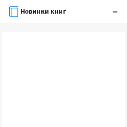
Перейти
Новинки книг
к
содержимому