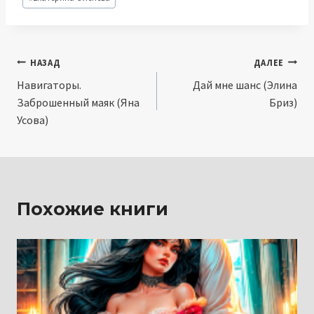
записи:
Навигация
НАЗАД
ДАЛЕЕ
Навигаторы.
Дай мне шанс (Элина
по
Заброшенный маяк (Яна
Бриз)
записям
Усова)
Похожие книги