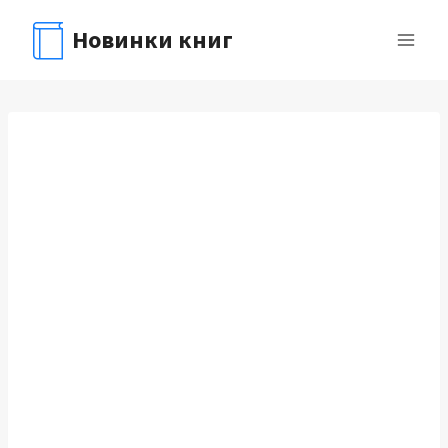
Перейти
Новинки книг
к
содержимому