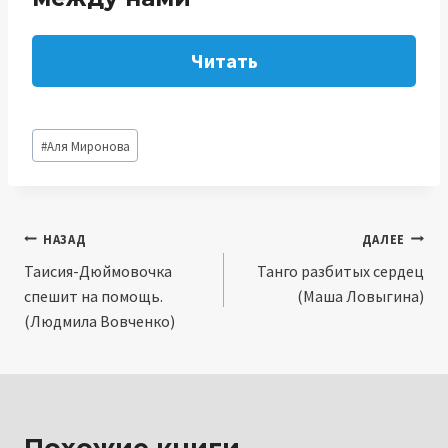
Читать
Метки
#
Аля Миронова
записи:
Навигация
НАЗАД
ДАЛЕЕ
Таисия-Дюймовочка
Танго разбитых сердец
по
спешит на помощь.
(Маша Ловыгина)
записям
(Людмила Вовченко)
Похожие книги