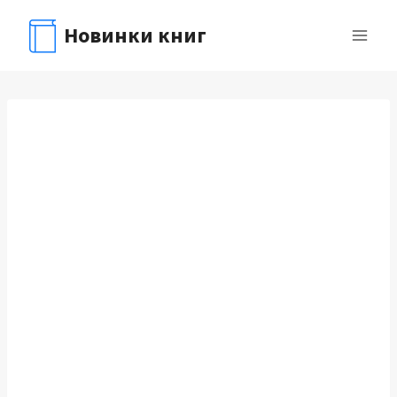
Перейти
Новинки книг
к
содержимому