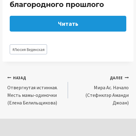
благородного прошлого
Читать
Метки
#
Люсия Веденская
записи:
Навигация
НАЗАД
ДАЛЕЕ
Отвергнутая истинная.
Мира Ас. Начало
по
Месть мамы-одиночки
(Стефнклэр Аманди
записям
(Елена Белильщикова)
Джоан)