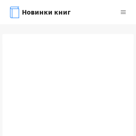
Перейти
Новинки книг
к
содержимому