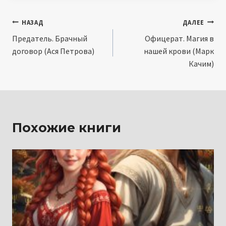
Навигация
НАЗАД
ДАЛЕЕ
Предатель. Брачный
Офицерат. Магия в
по
договор (Ася Петрова)
нашей крови (Марк
записям
Качим)
Похожие книги