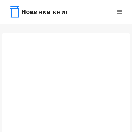
Перейти
Новинки книг
к
содержимому