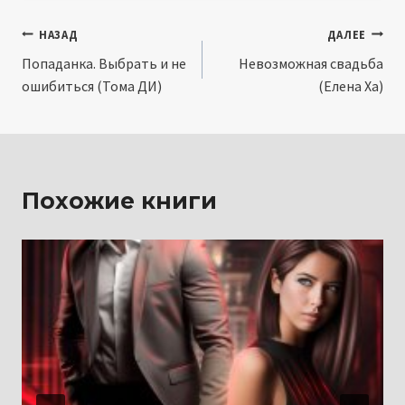
Навигация
НАЗАД
ДАЛЕЕ
Попаданка. Выбрать и не
Невозможная свадьба
по
ошибиться (Тома ДИ)
(Елена Ха)
записям
Похожие книги