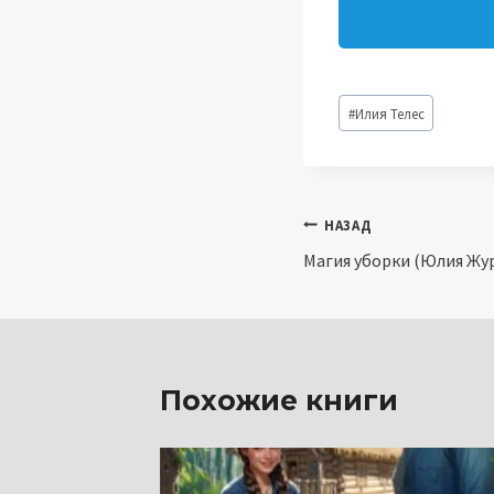
Метки
#
Илия Телес
записи:
Навигация
НАЗАД
Магия уборки (Юлия Жу
по
записям
Похожие книги