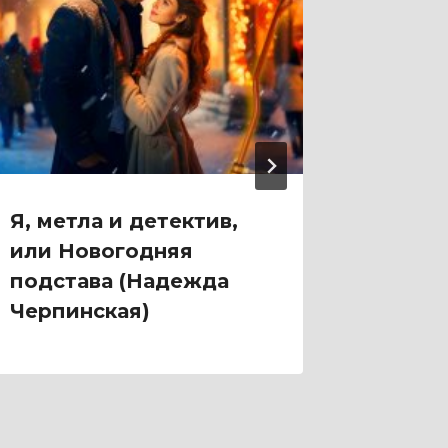
Я, метла и детектив,
Я не ф
или Новогодняя
(Васёв
подстава (Надежда
Черпинская)