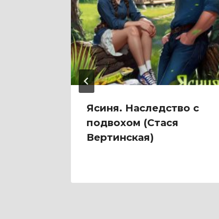
а
Ясиня. Наследство с
ймс)
подвохом (Стася
Вертинская)