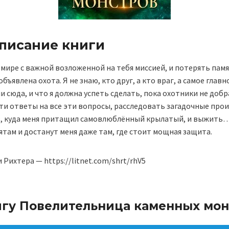
описание книги
 мире с важной возложенной на тебя миссией, и потерять памя
бъявлена охота. Я не знаю, кто друг, а кто враг, а самое главно
и сюда, и что я должна успеть сделать, пока охотники не добр
ти ответы на все эти вопросы, расследовать загадочные про
, куда меня притащил самовлюблённый крылатый, и выжить
ятам и достанут меня даже там, где стоит мощная защита.
 Рихтера — https://litnet.com/shrt/rhV5
игу Повелительница каменных мо