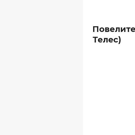
Повелите
Телес)