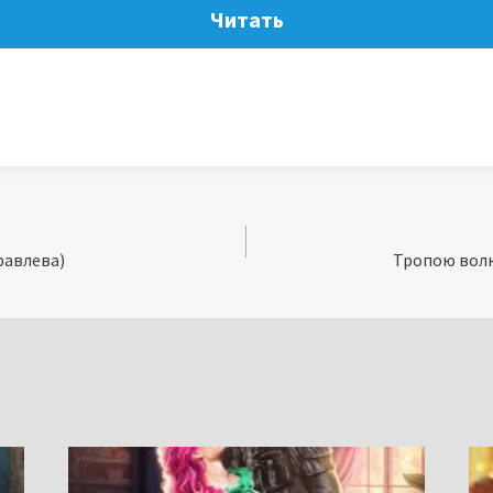
Читать
равлева)
Тропою волк