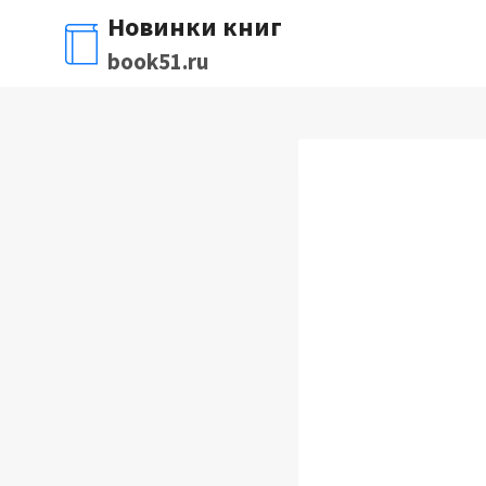
Перейти
Новинки книг
к
book51.ru
содержимому