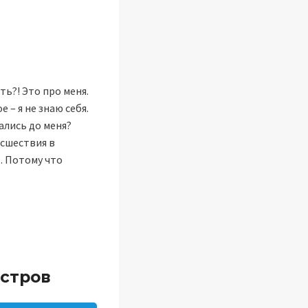
ть?! Это про меня.
е – я не знаю себя.
ались до меня?
исшествия в
… Потому что
нстров