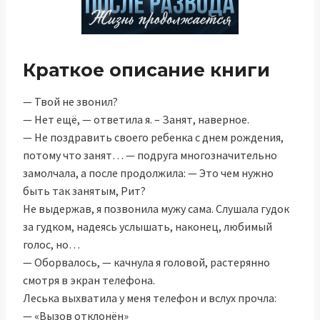
Краткое описание книги
— Твой не звонил?
— Нет ещё, — ответила я. – Занят, наверное.
— Не поздравить своего ребенка с днем рождения,
потому что занят… — подруга многозначительно
замолчала, а после продолжила: — Это чем нужно
быть так занятым, Рит?
Не выдержав, я позвонила мужу сама. Слушала гудок
за гудком, надеясь услышать, наконец, любимый
голос, но…
— Оборвалось, — качнула я головой, растерянно
смотря в экран телефона.
Леська выхватила у меня телефон и вслух прочла:
— «Вызов отклонён»