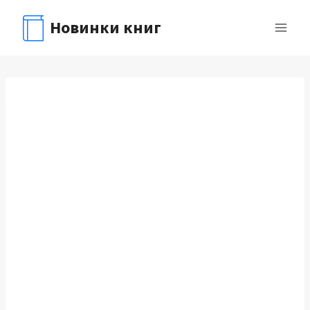
Перейти
Новинки книг
к
содержимому