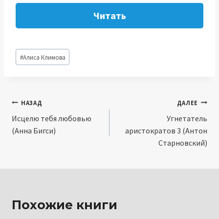
Читать
Метки
#
Алиса Климова
записи:
Навигация
НАЗАД
ДАЛЕЕ
Исцелю тебя любовью
Угнетатель
по
(Анна Бигси)
аристократов 3 (Антон
записям
Старновский)
Похожие книги