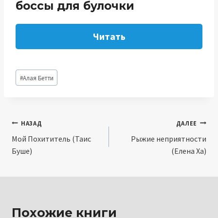
боссы для булочки
Читать
Метки
#
Алая Бетти
записи:
Навигация
НАЗАД
ДАЛЕЕ
Мой Похититель (Таис
Рыжие неприятности
по
Буше)
(Елена Ха)
записям
Похожие книги