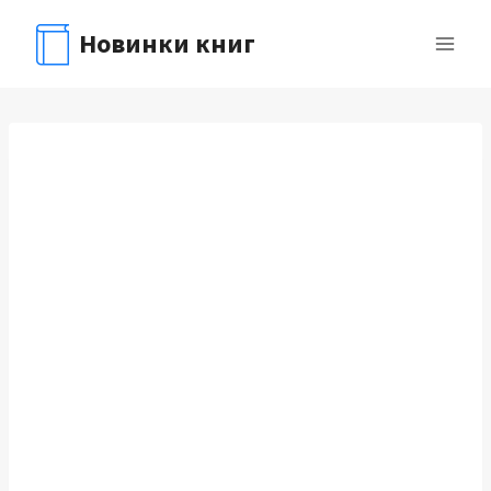
Перейти
Новинки книг
к
содержимому