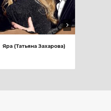
Яра (Татьяна Захарова)
Янтар
(Лина 