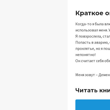
Краткое 
Когда-то я была вл
использовал меня. 
Я повзрослела, стал
Попасть в аварию, 
проклятье, но я по
непонятно!
Он считает себя об
Меня зовут – Демен
Читать кн