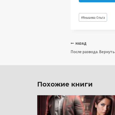
Метки
#
Янышева Ольга
записи:
Навигация
НАЗАД
После развода. Вернуть
по
записям
Похожие книги