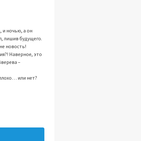
 и ночью, а он
л, лишив будущего.
 не новость!
ия?! Наверное, это
Зверева –
 плохо… или нет?