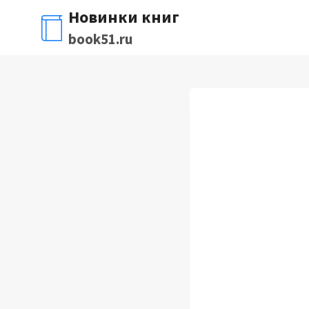
Перейти
Новинки книг
к
book51.ru
содержимому