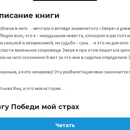
описание книги
юблена в него… мечтала о взгляде знаменитого «Зверя» и днём,
Убедил всех, что я – никудышная невеста, опозорил и растопта
а сильной и независимой, но судьба – сука… и это ни для кого
спасти маленькое сокровище Зверя и при этом лишиться зрен
шла на него осознанно! А вот за что мне в сиделки определили 
язанным, а я его ненавижу! Эта реабилитация явно закончится
тьева Яна, и это моя история…
игу Победи мой страх
Читать