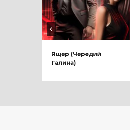
Мари
Ящер (Чередий
Галина)