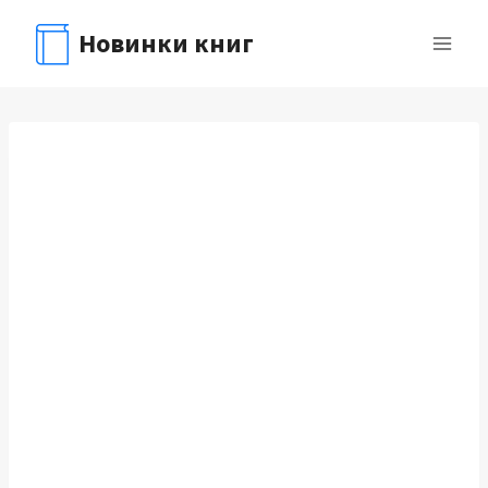
Перейти
Новинки книг
к
содержимому