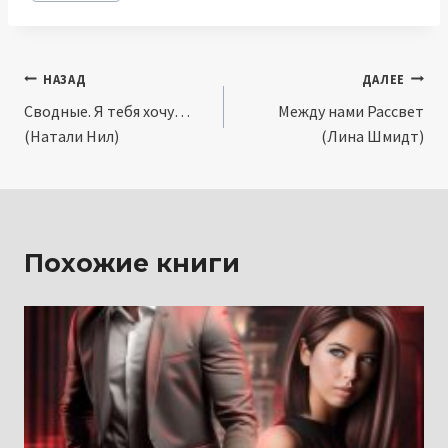
записи:
Навигация
НАЗАД
ДАЛЕЕ
Сводные. Я тебя хочу…
Между нами Рассвет
по
(Натали Нил)
(Лина Шмидт)
записям
Похожие книги