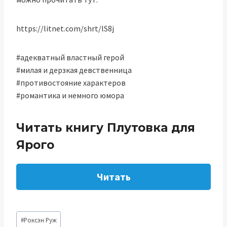
https://litnet.com/shrt/lS8j
#адекватный властный герой
#милая и дерзкая девственница
#противостояние характеров
#романтика и немного юмора
Читать книгу Плутовка для
Ярого
Читать
Метки
#
Роксэн Руж