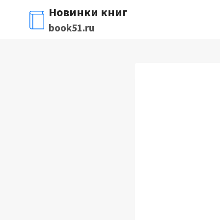
Перейти
Новинки книг
к
book51.ru
содержимому