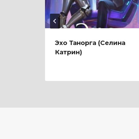
ого
Эхо Танорга (Селина
ей
Катрин)