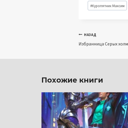
Метки
#
Куропятник Максим
записи:
Навигация
НАЗАД
Избранница Серых холм
по
записям
Похожие книги