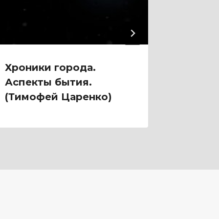
Хроники города.
Симби
Аспекты бытия.
жизнь
(Тимофей Царенко)