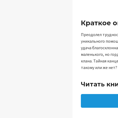
Краткое 
Преодолел труднос
уникального помощ
удача благосклонн
маленького, но гор
клана. Тайная кан
такому или же нет?
Читать кн