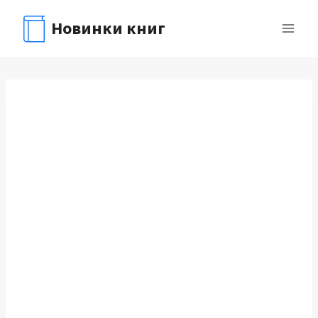
Перейти
Новинки книг
к
содержимому