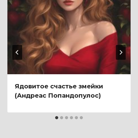
Ядовитое счастье змейки
(Андреас Попандопулос)