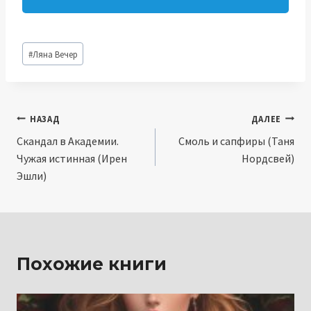
Метки
#
Ляна Вечер
записи:
Навигация
НАЗАД
ДАЛЕЕ
Скандал в Академии.
Смоль и сапфиры (Таня
по
Чужая истинная (Ирен
Нордсвей)
записям
Эшли)
Похожие книги