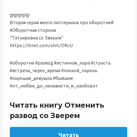
დდდდდ
Вторая серия моего литсериала про оборотней
#Оборотная сторона
"Татуировка со Зверем"
https://litnet.com/shrt/OKcU
#оборотни #развод #истинная_пара #страсть
#встреча_через_время #плохой_парень
#хорошая_девушка #бывшие
#от_любви_до_ненависти_и_наоборот
Читать книгу Отменить
развод со Зверем
Читать