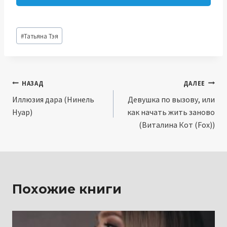
Метки
#
Татьяна Тэя
записи:
Навигация
НАЗАД
ДАЛЕЕ
Иллюзия дара (Нинель
Девушка по вызову, или
по
Нуар)
как начать жить заново
записям
(Виталина Кот (Fox))
Похожие книги