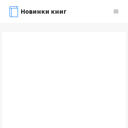
Перейти
Новинки книг
к
содержимому