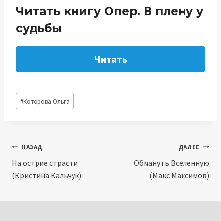
Читать книгу Опер. В плену у
судьбы
Читать
Метки
#
Которова Ольга
записи:
Навигация
НАЗАД
ДАЛЕЕ
На острие страсти
Обмануть Вселенную
по
(Кристина Кальчук)
(Макс Максимов)
записям