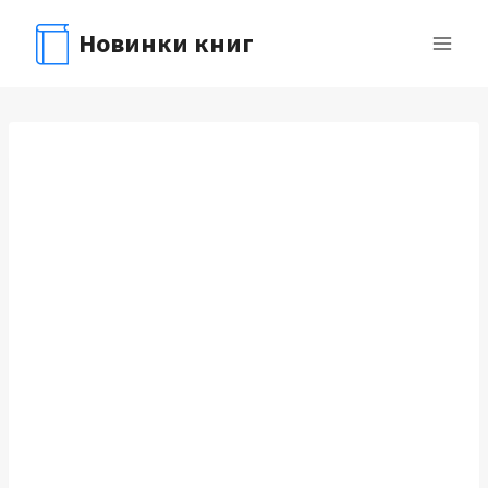
Перейти
Новинки книг
к
содержимому