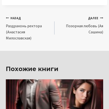
Навигация
НАЗАД
ДАЛЕЕ
Раздраконь ректора
Позорная любовь (Ая
по
(Анастасия
Сашина)
записям
Милославская)
Похожие книги