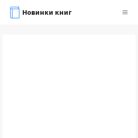
Перейти
Новинки книг
к
содержимому