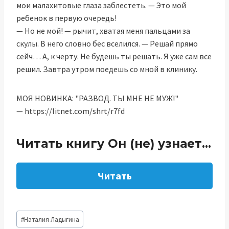
мои малахитовые глаза заблестеть. — Это мой
ребенок в первую очередь!
— Но не мой! — рычит, хватая меня пальцами за
скулы. В него словно бес вселился. — Решай прямо
сейч… А, к черту. Не будешь ты решать. Я уже сам все
решил. Завтра утром поедешь со мной в клинику.
МОЯ НОВИНКА: "РАЗВОД. ТЫ МНЕ НЕ МУЖ!"
— https://litnet.com/shrt/r7fd
Читать книгу Он (не) узнает…
Читать
Метки
#
Наталия Ладыгина
записи: