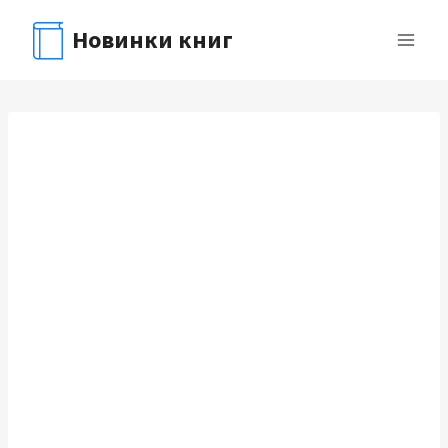
Перейти
Новинки книг
к
содержимому