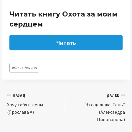
Читать книгу Охота за моим
сердцем
Читать
Метки
#
Юлия Зимина
записи:
Навигация
НАЗАД
ДАЛЕЕ
Хочу тебя в жены
Что дальше, Тень?
по
(Ярослава А)
(Александра
записям
Пивоварова)