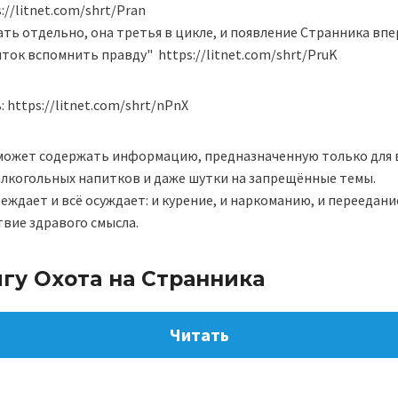
://litnet.com/shrt/Pran
ать отдельно, она третья в цикле, и появление Странника вп
ок вспомнить правду" https://litnet.com/shrt/PruK
 https://litnet.com/shrt/nPnX
может содержать информацию, предназначенную только для 
 алкогольных напитков и даже шутки на запрещённые темы.
еждает и всё осуждает: и курение, и наркоманию, и переедание
вие здравого смысла.
игу Охота на Странника
Читать