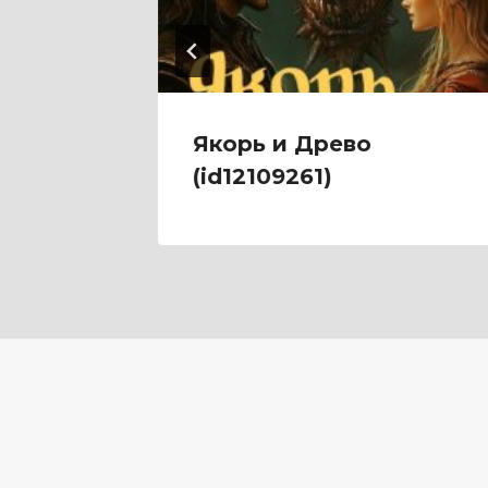
— 6
Якорь и Древо
)
(id12109261)