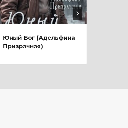
Юный Бог (Адельфина
Южная
Призрачная)
(Алёна