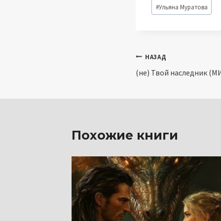
Метки
#
Ульяна Муратова
записи:
Навигация
НАЗАД
(не) Твой наследник (М
по
записям
Похожие книги