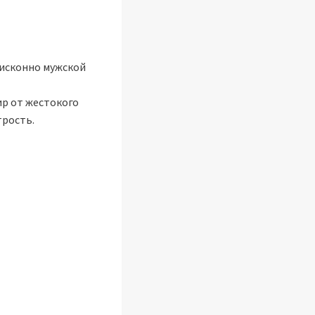
 исконно мужской
ир от жестокого
трость.