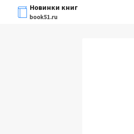
Перейти
Новинки книг
к
book51.ru
содержимому