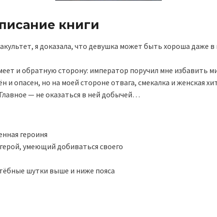
описание книги
культет, я доказала, что девушка может быть хороша даже в
меет и обратную сторону: император поручил мне избавить м
н и опасен, но на моей стороне отвага, смекалка и женская хи
 Главное — не оказаться в ней добычей…
енная героиня
герой, умеющий добиваться своего
стёбные шутки выше и ниже пояса