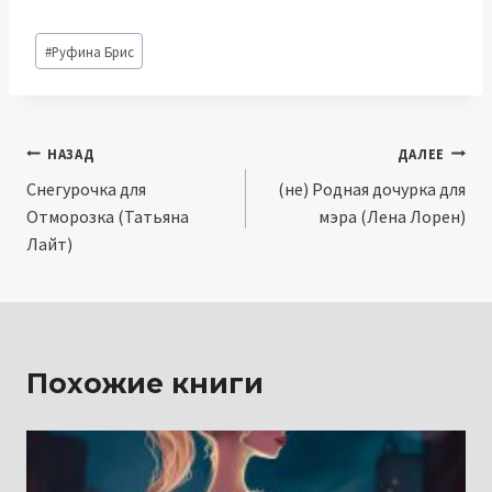
Метки
#
Руфина Брис
записи:
Навигация
НАЗАД
ДАЛЕЕ
Снегурочка для
(не) Родная дочурка для
по
Отморозка (Татьяна
мэра (Лена Лорен)
записям
Лайт)
Похожие книги