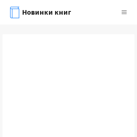
Перейти
Новинки книг
к
содержимому