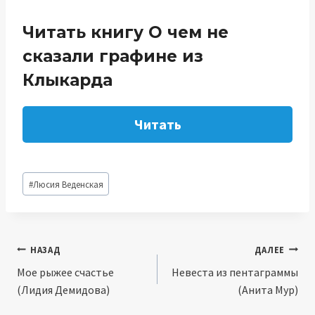
Читать книгу О чем не
сказали графине из
Клыкарда
Читать
Метки
#
Люсия Веденская
записи:
Навигация
НАЗАД
ДАЛЕЕ
Мое рыжее счастье
Невеста из пентаграммы
по
(Лидия Демидова)
(Анита Мур)
записям