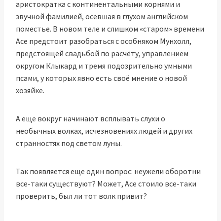
аристократка с континентальными корнями и
звучной фамилией, осевшая в глухом английском
поместье. В новом теле и слишком «‎старом» времени
Асе предстоит разобраться с особняком Мунхолл,
предстоящей свадьбой по расчёту, управлением
округом Клыкард и тремя подозрительно умными
псами, у которых явно есть своё мнение о новой
хозяйке.
А еще вокруг начинают всплывать слухи о
необычных волках, исчезновениях людей и других
странностях под светом луны.
Так появляется еще один вопрос: неужели оборотни
все-таки существуют? Может, Асе стоило все-таки
проверить, был ли тот волк привит?