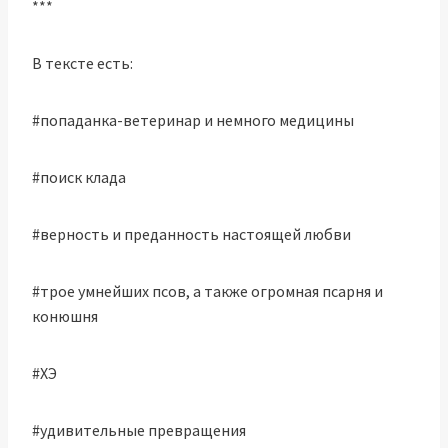
***
В тексте есть:
#попаданка-ветеринар и немного медицины
#поиск клада
#верность и преданность настоящей любви
#трое умнейших псов, а также огромная псарня и
конюшня
#ХЭ
#удивительные превращения