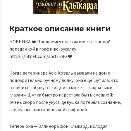
Краткое описание книги
Н‍ОВИНКА ❤️‍ Прощаемся с летом вместе с новой
попаданкой в графиню-русалку
https://litnet.com/shrt/roFX❤️‍
Когда ветеринара Асю Коваль вызвали на дом к
подозрительно ручному волку, она еще шутила, что
отличить собаку от хищника может с закрытыми
глазами. Шутка быстро перестала быть смешной:
очень скоро после укуса девушка потеряла сознание,
а очнулась викторианской графиней.
Теперь она — Эллинора фон Клыкард, молодая