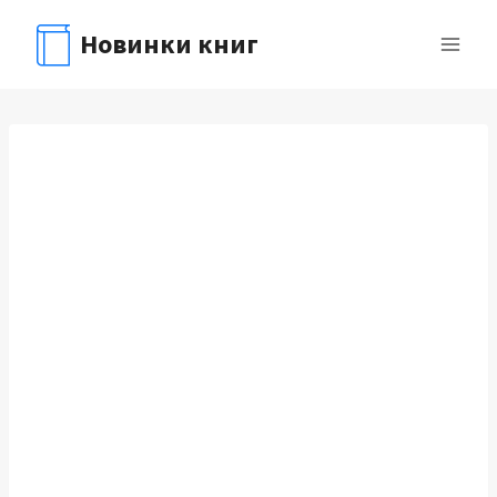
Перейти
Новинки книг
к
содержимому