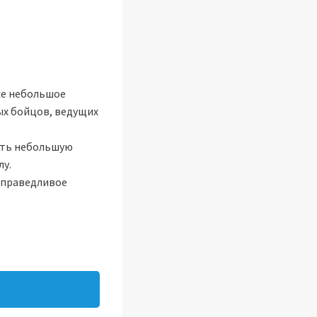
же небольшое
ых бойцов, ведущих
ать небольшую
лу.
 справедливое