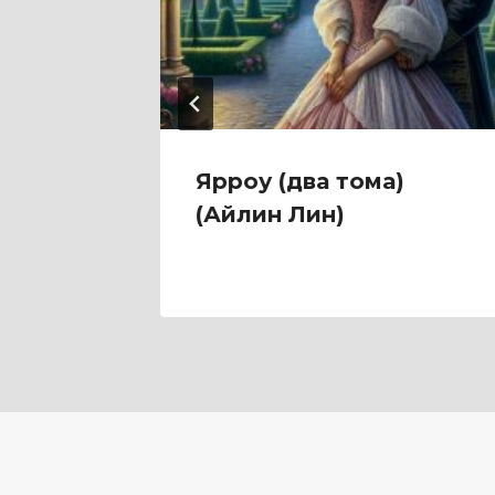
ви!
Ярроу (два тома)
(Айлин Лин)