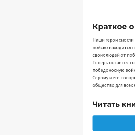
Краткое 
Наши герои смогли
войско находится п
своих людей от поб
Теперь остается т
победоносную войну
Серому и его товар
общество для всех 
Читать кни