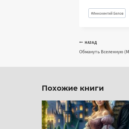
Метки
#
Иннокентий Белов
записи:
Навигация
НАЗАД
Обмануть Вселенную (М
по
записям
Похожие книги