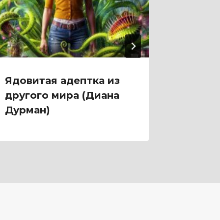
Ядовитая адептка из
Яблон
другого мира (Диана
мисс 
Дурман)