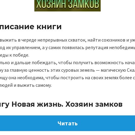
описание книги
 выжить в череде непрерывных схваток, найти союзников и у
од их управлением, а у самих появилась репутация непобедим
еды к победе.
олько и дальше побеждать, чтобы получить возможность нач
 за главную ценность этих суровых земель — магическую Ска
ищу она необходима, чтобы построить на своих землях более
людей и выжить самому.
гу Новая жизнь. Хозяин замков
Читать