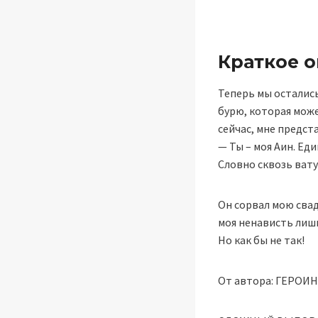
Краткое 
Теперь мы остались
бурю, которая может
сейчас, мне предст
— Ты – моя Аин. Ед
Словно сквозь вату
Он сорвал мою свад
моя ненависть лишь
Но как бы не так!
От автора: ГЕРОИ