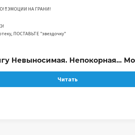
! ❗️ ЭМОЦИИ НА ГРАНИ!
Э!
теку, ПОСТАВЬТЕ "звездочку"
игу Невыносимая. Непокорная… Мо
Читать