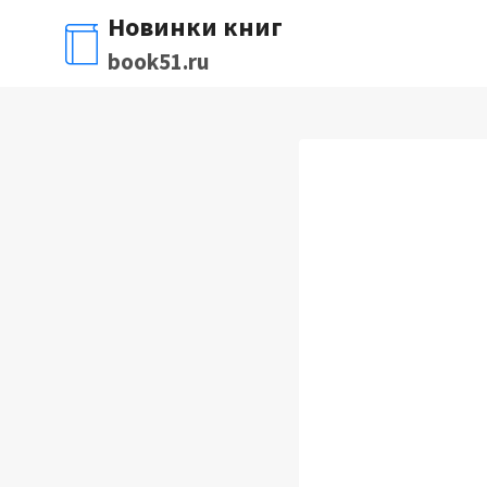
Перейти
Новинки книг
к
book51.ru
содержимому