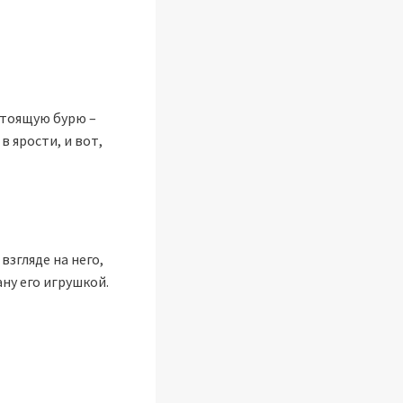
астоящую бурю –
в ярости, и вот,
взгляде на него,
ану его игрушкой.