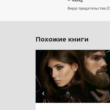
Навигация
НАЗАД
Вирус предательства (О
по
записям
Похожие книги