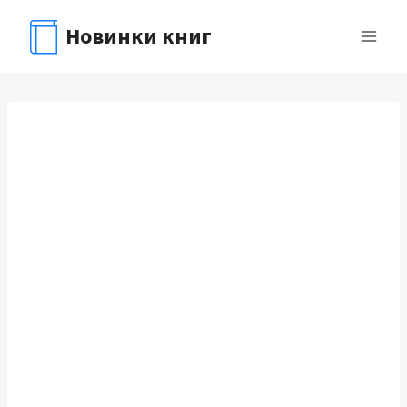
Перейти
Новинки книг
к
содержимому