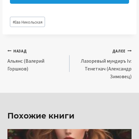
Метки
#
Ева Никольская
записи:
Навигация
НАЗАД
ДАЛЕЕ
Альянс (Валерий
Лазоревый мундиръ lv:
по
Горшков)
Тенеткач (Александр
записям
Зимовец)
Похожие книги