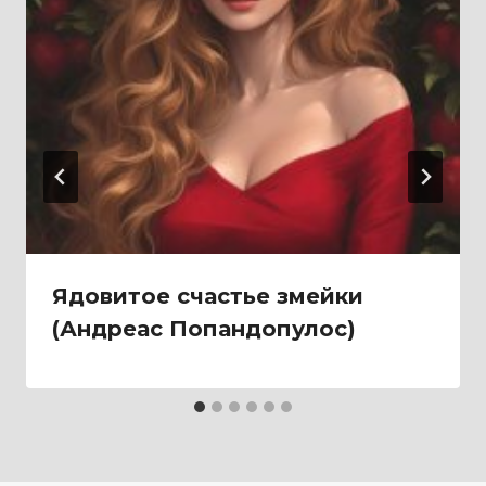
Ядовитое счастье змейки
(Андреас Попандопулос)