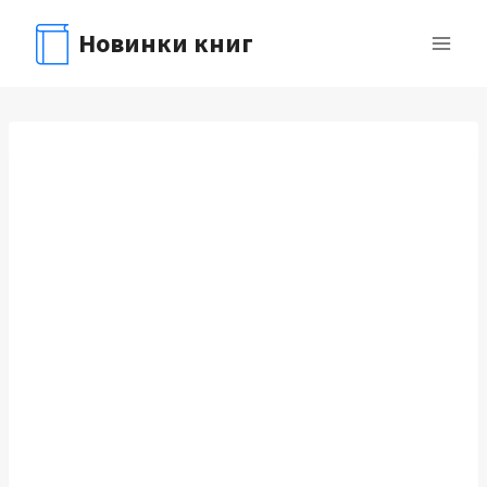
Перейти
Новинки книг
к
содержимому