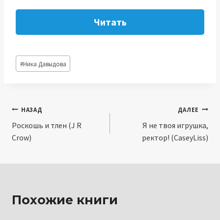
Читать
Метки
#
Ника Давыдова
записи:
Навигация
НАЗАД
ДАЛЕЕ
Роскошь и тлен (J R
Я не твоя игрушка,
по
Crow)
ректор! (CaseyLiss)
записям
Похожие книги