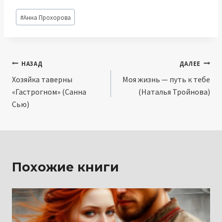
Метки
#
Анна Прохорова
записи:
Навигация
НАЗАД
ДАЛЕЕ
Хозяйка таверны
Моя жизнь — путь к тебе
по
«Гастрогном» (Санна
(Наталья Тройнова)
записям
Сью)
Похожие книги