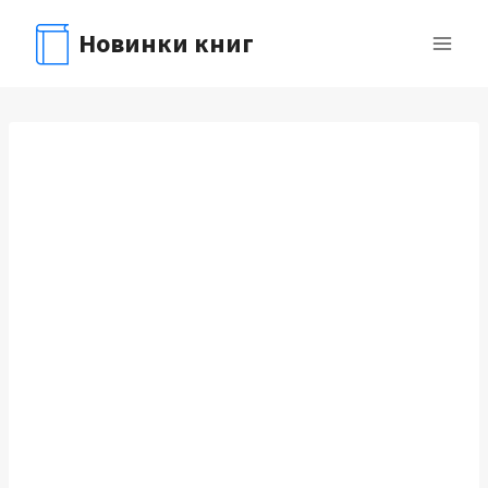
Перейти
Новинки книг
к
содержимому