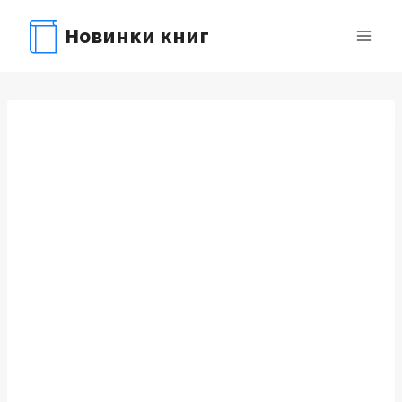
Перейти
Новинки книг
к
содержимому