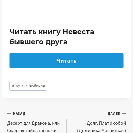
Читать книгу Невеста
бывшего друга
Читать
Метки
#
Татьяна Любимая
записи:
Навигация
НАЗАД
ДАЛЕЕ
Десерт для Дракона, или
Долг. Плати собой
по
Сладкая тайна госпожи
(Доминика Магницкая)