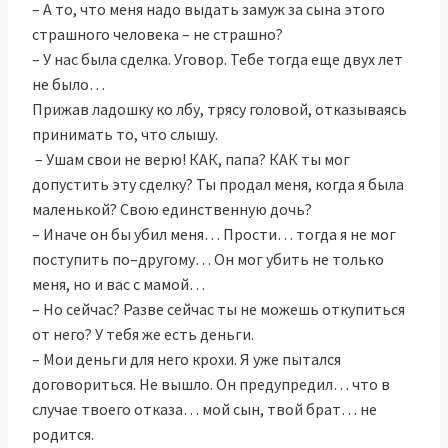
– А то, что меня надо выдать замуж за сына этого
страшного человека – не страшно?
– У нас была сделка. Уговор. Тебе тогда еще двух лет
не было…
Прижав ладошку ко лбу, трясу головой, отказываясь
принимать то, что слышу.
– Ушам свои не верю! КАК, папа? КАК ты мог
допустить эту сделку? Ты продал меня, когда я была
маленькой? Свою единственную дочь?
– Иначе он бы убил меня… Прости… тогда я не мог
поступить по–другому… Он мог убить не только
меня, но и вас с мамой…
– Но сейчас? Разве сейчас ты не можешь откупиться
от него? У тебя же есть деньги.
– Мои деньги для него крохи. Я уже пытался
договориться. Не вышло. Он предупредил… что в
случае твоего отказа… мой сын, твой брат… не
родится.