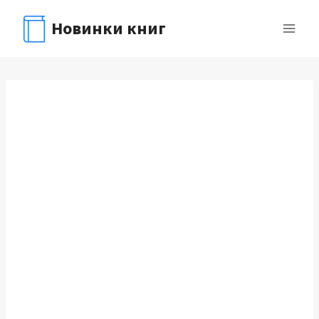
Перейти
Новинки книг
к
содержимому