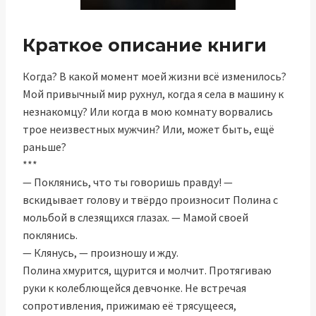
Краткое описание книги
Когда? В какой момент моей жизни всё изменилось?
Мой привычный мир рухнул, когда я села в машину к
незнакомцу? Или когда в мою комнату ворвались
трое неизвестных мужчин? Или, может быть, ещё
раньше?
***
— Поклянись, что ты говоришь правду! —
вскидывает голову и твёрдо произносит Полина с
мольбой в слезящихся глазах. — Мамой своей
поклянись.
— Клянусь, — произношу и жду.
Полина хмурится, щурится и молчит. Протягиваю
руки к колеблющейся девчонке. Не встречая
сопротивления, прижимаю её трясущееся,