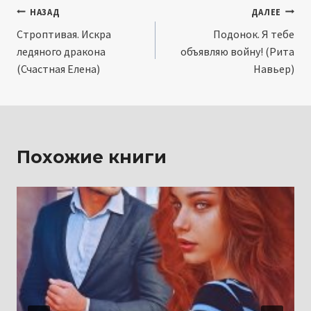
Навигация
НАЗАД
ДАЛЕЕ
Строптивая. Искра
Подонок. Я тебе
по
ледяного дракона
объявляю войну! (Рита
записям
(Счастная Елена)
Навьер)
Похожие книги