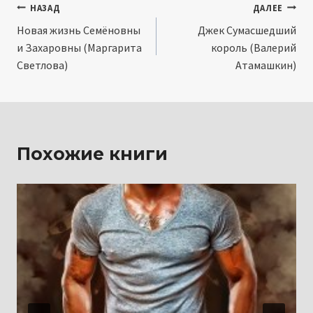
Навигация
НАЗАД
ДАЛЕЕ
Новая жизнь Семёновны
Джек Сумасшедший
по
и Захаровны (Маргарита
король (Валерий
записям
Светлова)
Атамашкин)
Похожие книги