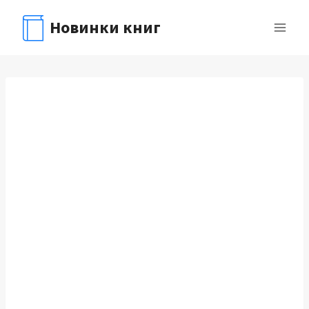
Перейти
Новинки книг
к
содержимому