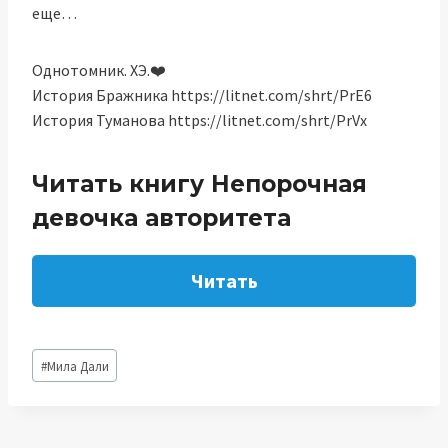
еще…
Однотомник. ХЭ.‍❤️‍
История Бражника https://litnet.com/shrt/PrE6
История Туманова https://litnet.com/shrt/PrVx
Читать книгу Непорочная
девочка авторитета
Читать
Метки
#
Мила Дали
записи: