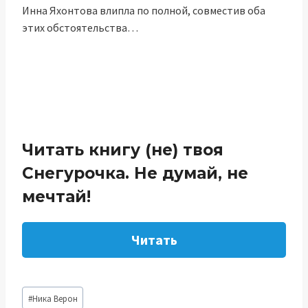
Инна Яхонтова влипла по полной, совместив оба
этих обстоятельства…
Читать книгу (не) твоя
Снегурочка. Не думай, не
мечтай!
Читать
Метки
#
Ника Верон