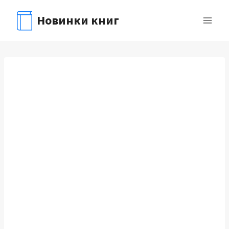
Перейти
Новинки книг
к
содержимому