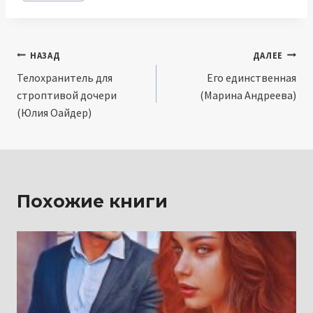
записи:
Навигация
НАЗАД
ДАЛЕЕ
Телохранитель для
Его единственная
по
строптивой дочери
(Марина Андреева)
записям
(Юлия Оайдер)
Похожие книги