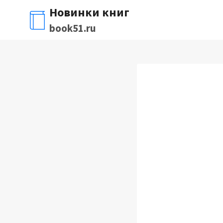
Перейти
Новинки книг
к
book51.ru
содержимому