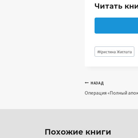
Читать кни
Метки
#
Кристина Жиглата
записи:
Навигация
НАЗАД
Операция «Полный апок
по
записям
Похожие книги