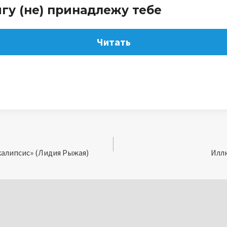
гу (не) принадлежу тебе
Читать
алипсис» (Лидия Рыжая)
Иллю