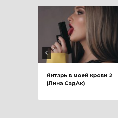
ю
Янтарь в моей крови 2
(Лина СадАк)