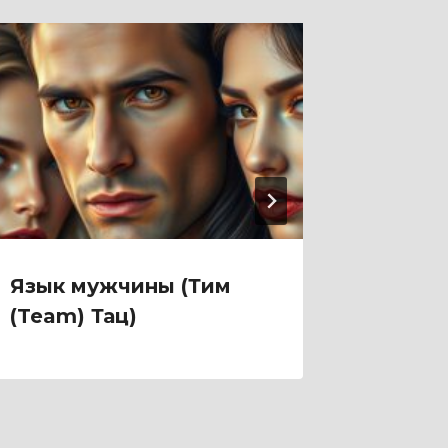
Язык мужчины (Тим
Яд на 
(Team) Тац)
(Диана