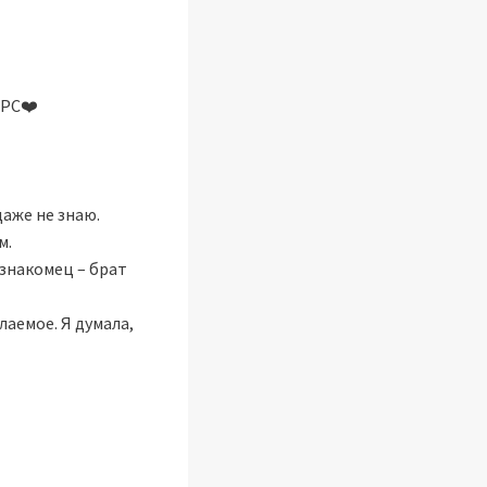
PC❤️‍
аже не знаю.
м.
езнакомец – брат
аемое. Я думала,