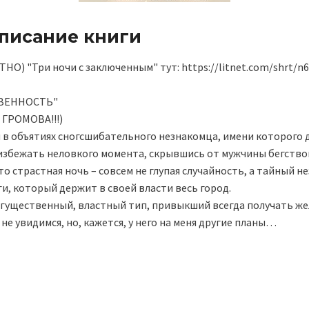
описание книги
) "Три ночи с заключенным" тут: https://litnet.com/shrt/n6
ТВЕННОСТЬ"
ГРОМОВА!!!)
 в объятиях сногсшибательного незнакомца, имени которого д
 избежать неловкого момента, скрывшись от мужчины бегство
что страстная ночь – совсем не глупая случайность, а тайный н
и, который держит в своей власти весь город.
гущественный, властный тип, привыкший всегда получать жел
не увидимся, но, кажется, у него на меня другие планы…