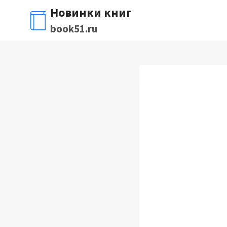
Перейти
Новинки книг
к
book51.ru
содержимому