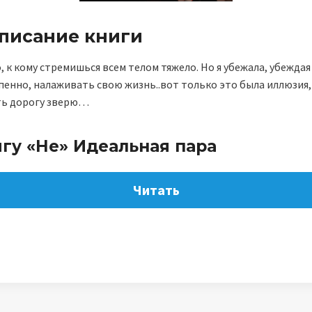
описание книги
 к кому стремишься всем телом тяжело. Но я убежала, убеждая 
пенно, налаживать свою жизнь..вот только это была иллюзия, 
ть дорогу зверю…
игу «Не» Идеальная пара
Читать