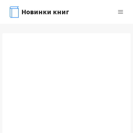
Перейти
Новинки книг
к
содержимому