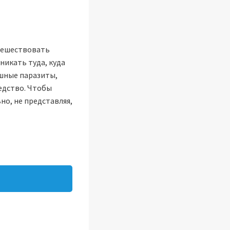
утешествовать
никать туда, куда
ашные паразиты,
едство. Чтобы
но, не представляя,