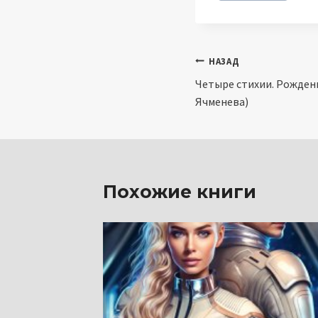
Навигация
НАЗАД
Четыре стихии. Рожден
по
Ячменева)
записям
Похожие книги