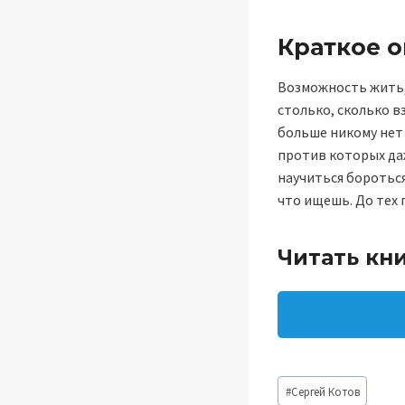
Краткое 
Возможность жить, 
столько, сколько в
больше никому нет 
против которых да
научиться бороться
что ищешь. До тех 
Читать кн
Метки
#
Сергей Котов
записи: