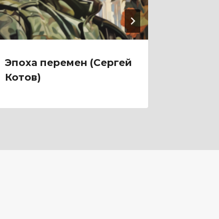
Эпоха перемен (Сергей
Шесто
Котов)
Котов