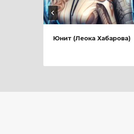
шлого
Юнит (Леока Хабарова)
иков)