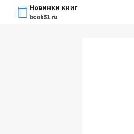
Перейти
Новинки книг
к
book51.ru
содержимому