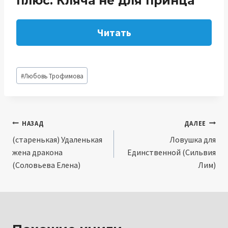
плюс. Кляча не для принца
Читать
Метки
#
Любовь Трофимова
записи:
Навигация
НАЗАД
ДАЛЕЕ
(старенькая) Удаленькая
Ловушка для
по
жена дракона
Единственной (Сильвия
записям
(Соловьева Елена)
Лим)