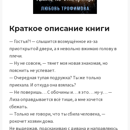
Краткое описание книги
— Гостья?! — слышится возмущённое из-за
приоткрытой двери, а я невольно вжимаю голову в
плечи.
— Ну не совсем, — тянет моя новая знакомая, но
пояснить не успевает.
— Очередная тупая подружка? Ты же только
приехала. И откуда она взялась?
— Не поверишь… С обочины и… я это… ну-у… —
Лиза оправдывается всё тише, а мне хочется
сбежать.
— Только не говори, что ты сбила человека, —
рокочет хозяин дома.
Не выдержав, подскакиваю с дивана и направляюсь