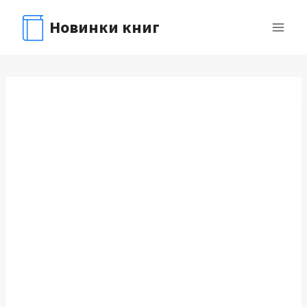
Перейти
Новинки книг
к
содержимому