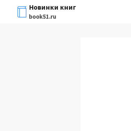
Перейти
Новинки книг
к
book51.ru
содержимому