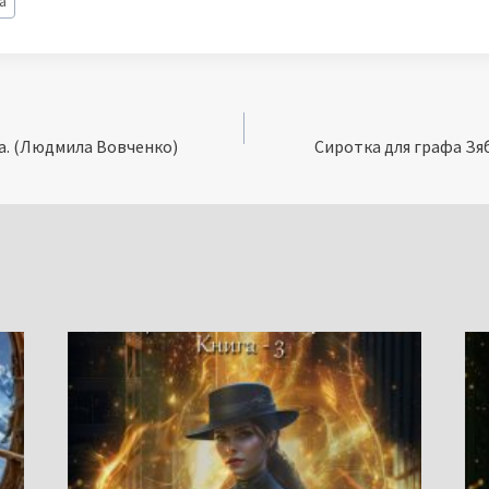
а
а. (Людмила Вовченко)
Сиротка для графа Зя