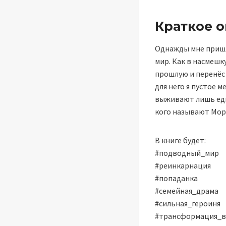
Краткое 
Однажды мне пришл
мир. Как в насмешк
прошлую и перенёс
для него я пустое 
выживают лишь един
кого называют Мор
В книге будет:
#подводный_мир
#реинкарнация
#попаданка
#семейная_драма
#сильная_героиня
#трансформация_в 