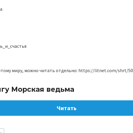
а
ь_и_счастья
этому миру, можно читать отдельно: https://litnet.com/shrt/5
игу Морская ведьма
Читать