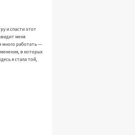
у и спасти этот
навидит меня
я много работать —
зменения, в которых
десь я стала той,