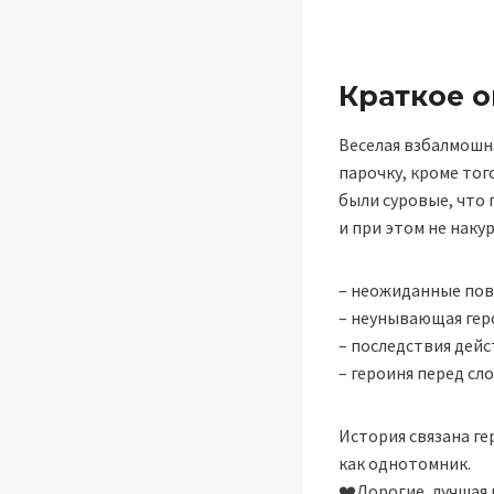
Краткое 
Веселая взбалмошн
парочку, кроме тог
были суровые, что
и при этом не наку
– неожиданные пов
– неунывающая геро
– последствия дей
– героиня перед с
История связана ге
как однотомник.
‍❤️‍Дорогие, лучша