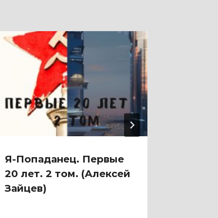
Я-Попаданец. Первые
Я-Поп
20 лет. 2 том. (Алексей
20 лет
Зайцев)
Зайце