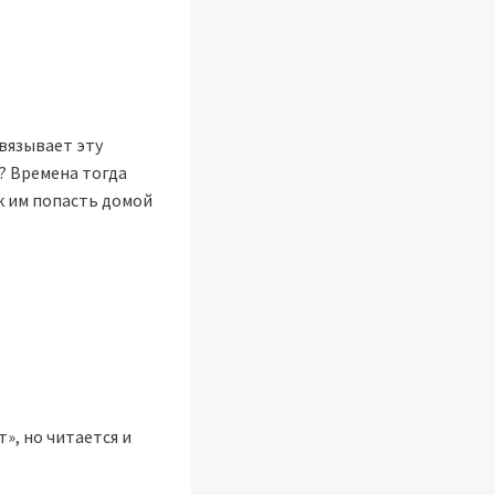
вязывает эту
д? Времена тогда
к им попасть домой
», но читается и