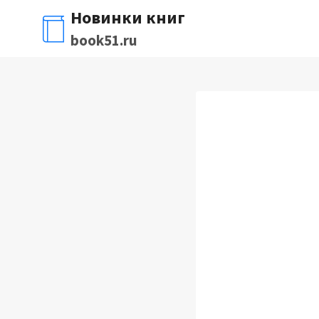
Перейти
Новинки книг
к
book51.ru
содержимому