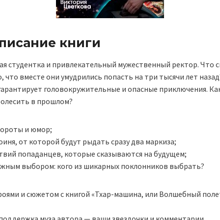
описание книги
ая студентка и привлекательный мужественный ректор. Что с
о, что вместе они умудрились попасть на три тысячи лет наза
 гарантирует головокружительные и опасные приключения. Ка
ролесить в прошлом?
ороты и юмор;
иня, от которой будут рыдать сразу два маркиза;
ствий попаданцев, которые сказываются на будущем;
ложным выбором: кого из шикарных поклонников выбрать?
роями и сюжетом с книгой «Тхар-машина, или Волшебный полет
я поддержка муза автора — ваши звездочки и комментарии.