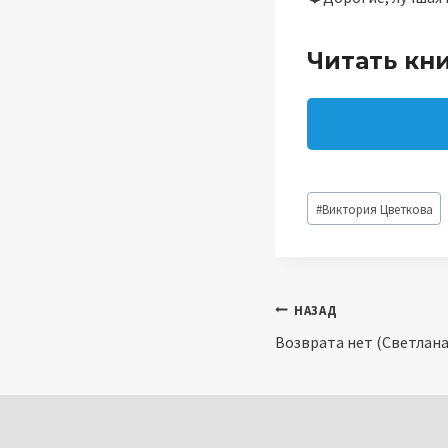
Читать кн
Метки
#
Виктория Цветкова
записи:
Навигация
НАЗАД
Возврата нет (Светлана
по
записям