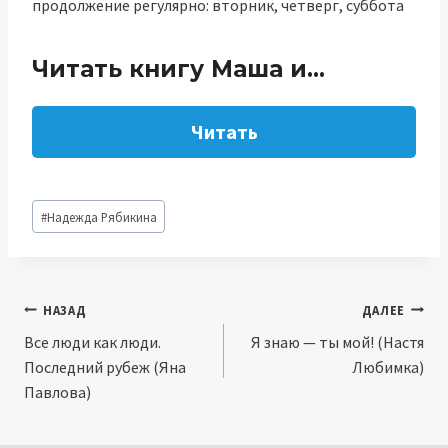
продолжение регулярно: вторник, четверг, суббота
Читать книгу Маша и…
Читать
Метки
#
Надежда Рябикина
записи:
Навигация
НАЗАД
ДАЛЕЕ
Все люди как люди.
Я знаю — ты мой! (Настя
по
Последний рубеж (Яна
Любимка)
записям
Павлова)