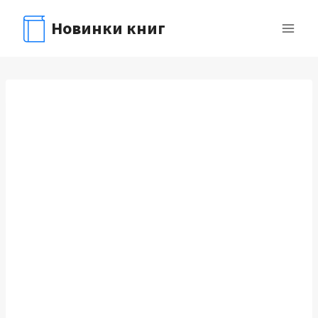
Перейти
Новинки книг
к
содержимому