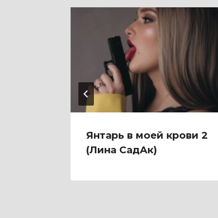
ю
Янтарь в моей крови 2
(Лина СадАк)