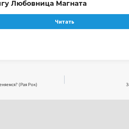
игу Любовница Магната
Читать
няемся? (Рая Рок)
З