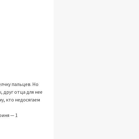
лчку пальцев. Но
, друг отца для нее
му, кто недосягаем
оиня — 1