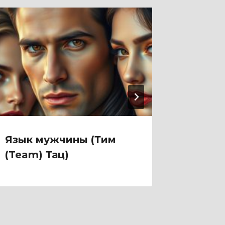
Язык мужчины (Тим
Яд на 
(Team) Тац)
(Диана