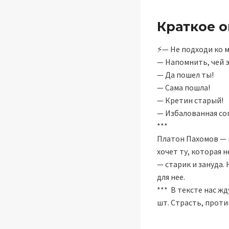
Краткое 
⚡— Не подходи ко м
— Напомнить, чей 
— Да пошел ты!
— Сама пошла!
— Кретин старый!
— Избалованная со
***
Платон Пахомов — 
хочет ту, которая н
— старик и зануда. 
для нее.
*** В тексте нас ж
шт. Страсть, проти