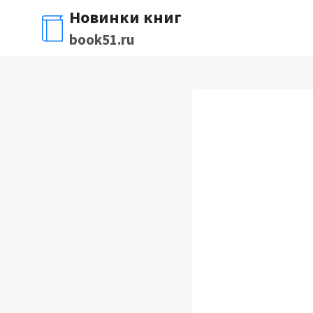
Перейти
Новинки книг
к
book51.ru
содержимому