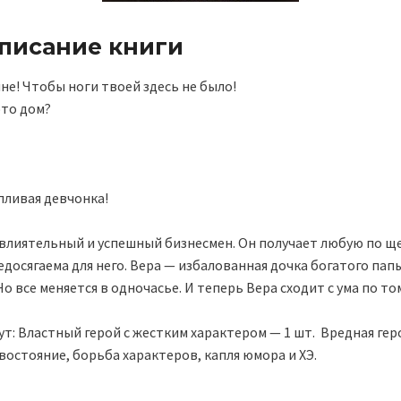
описание книги
не! Чтобы ноги твоей здесь не было!
это дом?
пливая девчонка!
влиятельный и успешный бизнесмен. Он получает любую по ще
едосягаема для него. Вера — избалованная дочка богатого папы
Но все меняется в одночасье. И теперь Вера сходит с ума по то
дут: Властный герой с жестким характером — 1 шт. Вредная гер
востояние, борьба характеров, капля юмора и ХЭ.