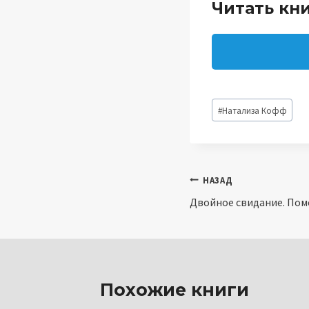
Читать кн
Метки
#
Натализа Кофф
записи:
Навигация
НАЗАД
Двойное свидание. Поме
по
записям
Похожие книги