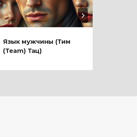
Язык мужчины (Тим
Яд на 
(Team) Тац)
(Диана