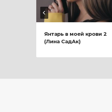
ю
Янтарь в моей крови 2
(Лина СадАк)