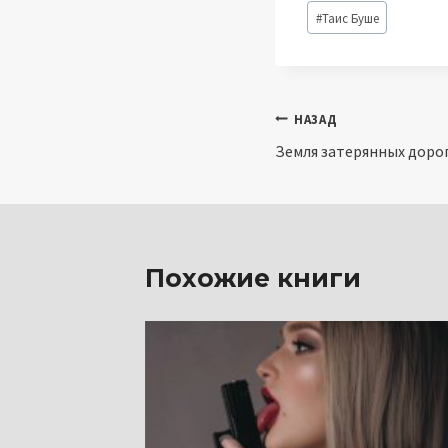
Метки
#
Таис Буше
записи:
Навигация
НАЗАД
Земля затерянных дорог
по
записям
Похожие книги