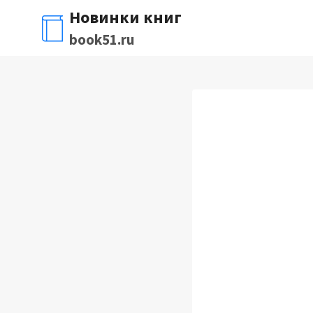
Перейти
Новинки книг
к
book51.ru
содержимому