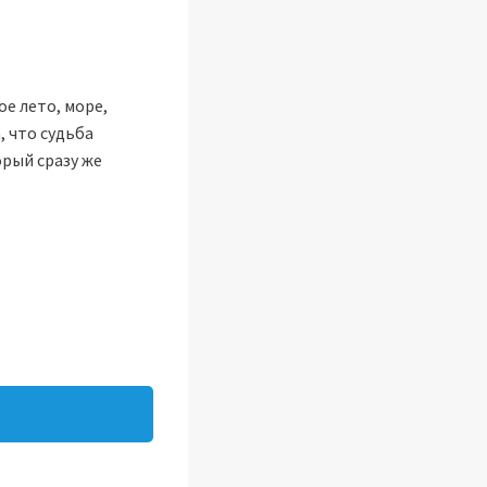
е лето, море,
, что судьба
орый сразу же