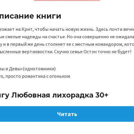
описание книги
езжает на Крит, чтобы начать новую жизнь. Здесь почти вечно
ые смелые надежды на счастье. Но она совершенно не ожидала
у и в первый же день столкнет ее с местным командором, кот
мысленные вертихвостки. Скучно семье Остэн точно не будет!
ры и Девы»(однотомники)
о, просто романтика с огоньком
игу Любовная лихорадка 30+
Читать