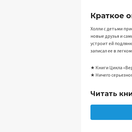
Краткое 
Холли с детьми при
новые друзья и сам
устроит ей подлянк
записал ее в легко
★ Книги Цикла «Ве
★ Ничего серьезног
Читать кн