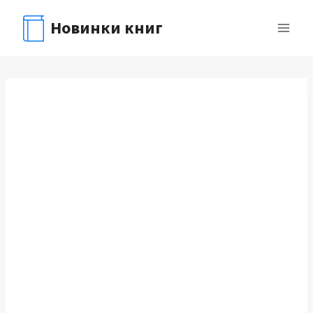
Перейти
Новинки книг
к
содержимому