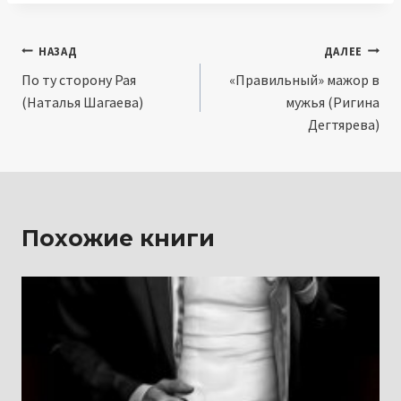
Навигация
НАЗАД
ДАЛЕЕ
По ту сторону Рая
«Правильный» мажор в
по
(Наталья Шагаева)
мужья (Ригина
записям
Дегтярева)
Похожие книги