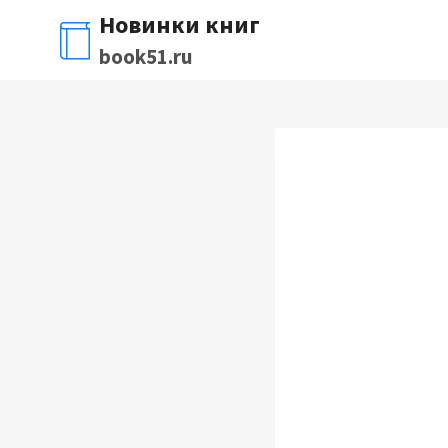
Перейти
Новинки книг
к
book51.ru
содержимому