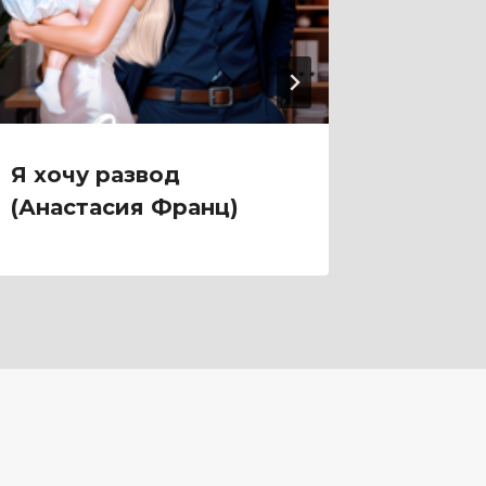
Я хочу развод
Я хочу
(Анастасия Франц)
папой 