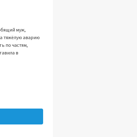
юбящий муж,
ла тяжёлую аварию
ь по частям,
тавила в