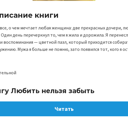
описание книги
все, о чем мечтает любая женщина: две прекрасных дочери, л
 Один день перечеркнул то, чем я жила и дорожила. Я перенес
и воспоминания — цветной пазл, который приходится собират
ужению. Мужа я больше не помню, зато появился тот, кого я ос
тельной
игу Любить нельзя забыть
Читать