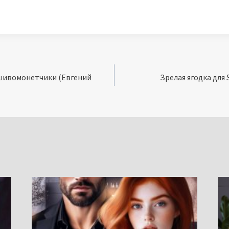
шивомонетчики (Евгений
Зрелая ягодка для 