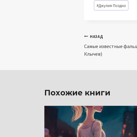
Метки
#
Джулия Поздно
записи:
Навигация
НАЗАД
Самые известные фаль
по
Клычев)
записям
Похожие книги