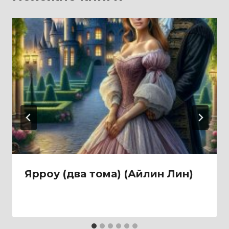
Ярроу (два тома) (Айлин Лин)