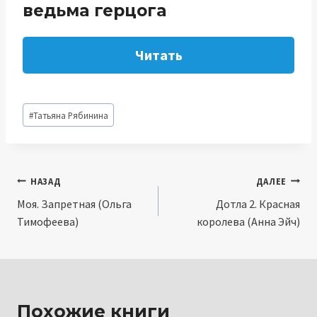
ведьма герцога
Читать
Метки
#
Татьяна Рябинина
записи:
Навигация
НАЗАД
ДАЛЕЕ
Моя. Запретная (Ольга
Дотла 2. Красная
по
Тимофеева)
королева (Анна Эйч)
записям
Похожие книги