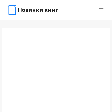
Перейти
Новинки книг
к
содержимому