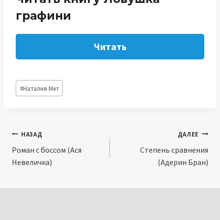
графини
Читать
Метки
#
Наталия Мет
записи:
Навигация
НАЗАД
ДАЛЕЕ
Роман с боссом (Ася
Степень сравнения
по
Невеличка)
(Адерин Бран)
записям