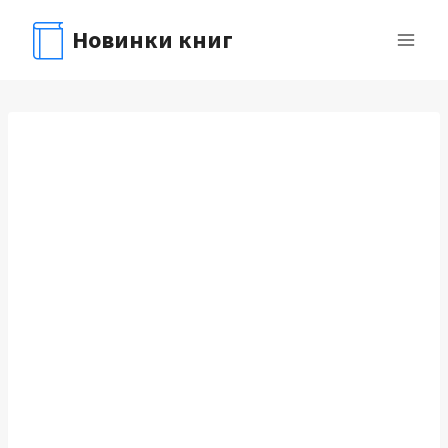
Перейти
Новинки книг
к
содержимому